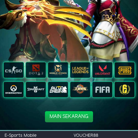
MAIN SEKARANG
E-Sports Mobile
VOUCHER88