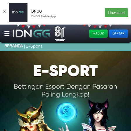
×
IDNGG
Download
IDNGG Mobile App
MASUK
DAFTAR
BERANDA
E-Sport